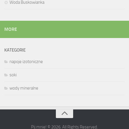
Woda Buskowianka
MORE
KATEGORIE
napoje izotoniczne
soki
wody mineralne
Pij mnie! © 2026. All Rights Reserved.