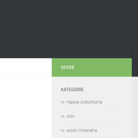
MORE
KATEGORIE
napoje izotoniczne
soki
wody mineralne