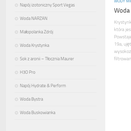
WODY MI
Napój izotoniczny Sport Vegas
Woda 
Woda NARZAN
Krystynk
która je
Małopolanka Zdrój
Powstaje
19a, uję
Woda Krystynka
wysokoz
filtrowa
Sok z aronii – Tłocznia Maurer
H3O Pro
Napój Hydrate & Perform
Woda Bystra
Woda Buskowianka