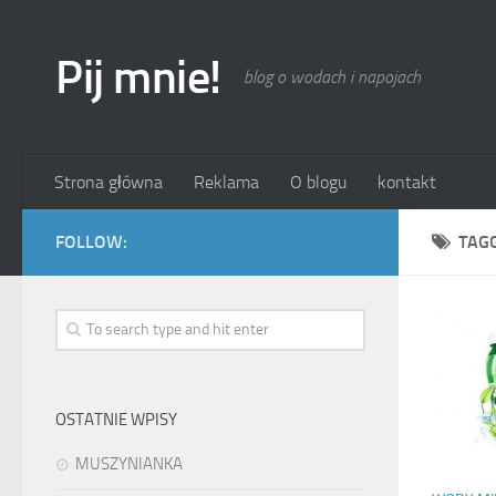
Pij mnie!
blog o wodach i napojach
Strona główna
Reklama
O blogu
kontakt
FOLLOW:
TAG
OSTATNIE WPISY
MUSZYNIANKA