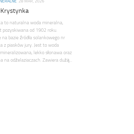
NERALNE
28 MAR, 2026
Krystynka
a to naturalna woda mineralna,
st pozyskiwana od 1902 roku.
 na bazie źródła solankowego nr
ta z piasków jury. Jest to woda
mineralizowana, lekko słonawa oraz
na na odżelaziaczach. Zawiera dużą...