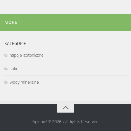
MORE
KATEGORIE
napoje izotoniczne
soki
wody mineralne
Pij mnie! © 2026. All Rights Reserved.