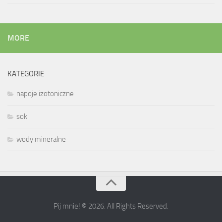
MORE
KATEGORIE
napoje izotoniczne
soki
wody mineralne
Pij mnie! © 2026. All Rights Reserved.