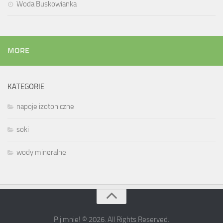
Woda Buskowianka
MORE
KATEGORIE
napoje izotoniczne
soki
wody mineralne
Pij mnie! © 2026. All Rights Reserved.